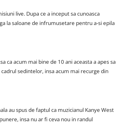
misiuni live. Dupa ce a inceput sa cunoasca
arga la saloane de infrumusetare pentru a-si epila
 Asa ca acum mai bine de 10 ani aceasta a apes sa
n cadrul sedintelor, insa acum mai recurge din
onala au spus de faptul ca muzicianul Kanye West
upunere, insa nu ar fi ceva nou in randul