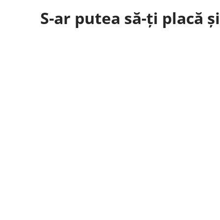
S-ar putea să-ți placă ș
Shenzhen - În perioada 8–10 mai, GEEKBAR a fos
GEEK BAR — brandul lider de vaping din Statele