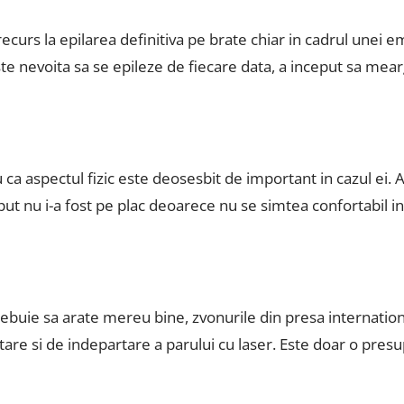
ecurs la epilarea definitiva pe brate chiar in cadrul unei e
i este nevoita sa se epileze de fiecare data, a inceput sa me
ca aspectul fizic este deosesbit de important in cazul ei.
put nu i-a fost pe plac deoarece nu se simtea confortabil i
trebuie sa arate mereu bine, zvonurile din presa internati
setare si de indepartare a parului cu laser. Este doar o pres