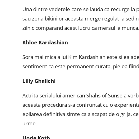
Una dintre vedetele care se lauda ca recurge la p
sau zona bikinilor aceasta merge regulat la sedint
zilnic comparand acest lucru ca mersul la munca
Khloe Kardashian
Sora mai mica a lui Kim Kardashian este si ea adept
sentiment ca este permanent curata, pielea fiind
Lilly Ghalichi
Actrita serialului american Shahs of Sunse a vorbi
aceasta procedura s-a confruntat cu o experient
epilarea definitiva simte ca a scapat de o grija, 
urme.
Hoda Kotb