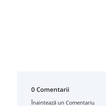
Machiajul bine realizat îți poate pune în valoare
0 Comentarii
Înaintează un Comentariu