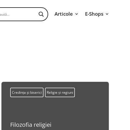
Articole
E-Shops
Credința și biserici
Religie și regiuni
Filozofia religiei