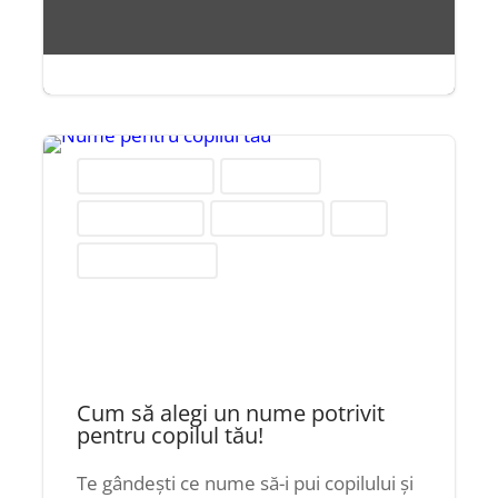
sept. 2, 2014
|
2 minute


Babysitting și menaj
Copii și părinți
Credința și biserici
Religie și regiuni
Servicii
Societate și educație
Cum să alegi un nume potrivit
pentru copilul tău!
Te gândești ce nume să-i pui copilului și