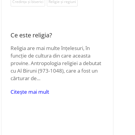
Credința și biserici
Religie și regiuni
Ce este religia?
Religia are mai multe înțelesuri, în
funcție de cultura din care aceasta
provine. Antropologia religiei a debutat
cu Al Biruni (973-1048), care a fost un
cărturar de...
Citește mai mult