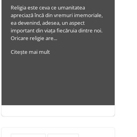
Religia este ceva ce umanitatea
apreciază încă din vremuri imemoriale,
ea devenind, adesea, un aspect
important din viața fiecăruia dintre noi.
Oricare religie are...
Citește mai mult
ian. 8, 2015
|
2 minute

