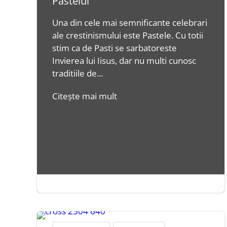
Pastelui
Una din cele mai semnificante celebrari
ale crestinismului este Pastele. Cu totii
stim ca de Pasti se sarbatoreste
Invierea lui Iisus, dar nu multi cunosc
traditiile de...
Citește mai mult
iul. 5, 2016
|
2 minute

