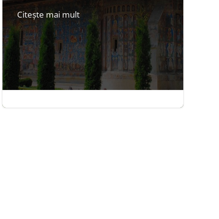
Citește mai mult
iun. 7, 2014
|
2 minute

