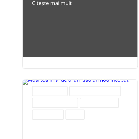
Citește mai mult
iul. 26, 2014
|
3 minute


Credința și biserici
Cultură, artă și divertisment
Literatură, edituri și cărți
Medicină alternativă
Religie și regiuni
Sănătate