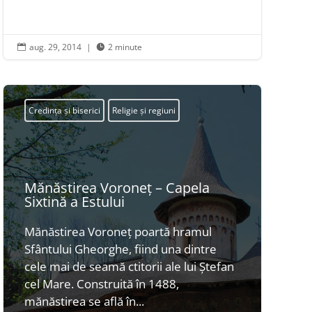
aug. 29, 2014
|
2 minute


Credința și biserici
Religie și regiuni
Mănăstirea Voroneț – Capela
Sixtină a Estului
Mănăstirea Voroneț poartă hramul
Sfântului Gheorghe, fiind una dintre
cele mai de seamă ctitorii ale lui Ștefan
cel Mare. Construită în 1488,
mănăstirea se află în...