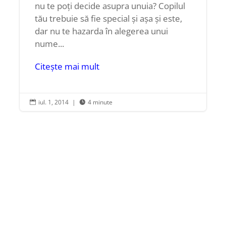
nu te poți decide asupra unuia? Copilul
tău trebuie să fie special și așa și este,
dar nu te hazarda în alegerea unui
nume...
Citește mai mult
iul. 1, 2014
|
4 minute

