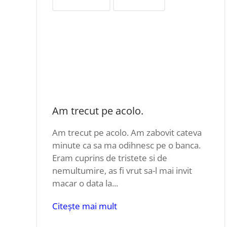
Credința și biserici
Religie și regiuni
Am trecut pe acolo.
Am trecut pe acolo. Am zabovit cateva
minute ca sa ma odihnesc pe o banca.
Eram cuprins de tristete si de
nemultumire, as fi vrut sa-l mai invit
macar o data la...
Citește mai mult