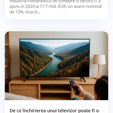
Industria romaneasca de software si servicii IT a
ajuns in 2024 la 17.7 mld. EUR, un avans nominal
de 13%, insa in...
De ce închirierea unui televizor poate fi o