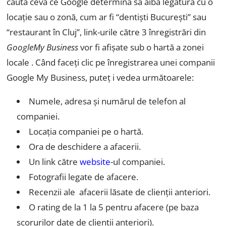
caută ceva ce Google determină să aibă legatură cu o
locație sau o zonă, cum ar fi “dentiști București” sau
“restaurant în Cluj”, link-urile către 3 înregistrări din
GoogleMy Business
vor fi afișate sub o hartă a zonei
locale . Când faceți clic pe înregistrarea unei companii
Google My Business, puteț i vedea următoarele:
Numele, adresa și numărul de telefon al
companiei.
Locația companiei pe o hartă.
Ora de deschidere a afacerii.
Un link către
website
-ul companiei.
Fotografii legate de afacere.
Recenzii ale afacerii lăsate de clienții anteriori.
O rating de la 1 la 5 pentru afacere (pe baza
scorurilor date de clienții anteriori).