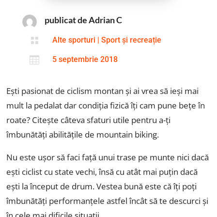
publicat de Adrian C

Alte sporturi
|
Sport și recreație

5 septembrie 2018
Ești pasionat de ciclism montan și ai vrea să ieși mai
mult la pedalat dar condiția fizică îți cam pune bețe în
roate? Citește câteva sfaturi utile pentru a-ți
îmbunătăți abilitățile de mountain biking.
Nu este ușor să faci față unui trase pe munte nici dacă
ești ciclist cu state vechi, însă cu atât mai puțin dacă
ești la început de drum. Vestea bună este că îți poți
îmbunătăți performanțele astfel încât să te descurci și
în cele mai dificile situații.