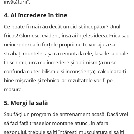
învățăturii”.
4. Ai încredere în tine
Ce poate fi mai rău decât un ciclist începător? Unul
fricos! Glumesc, evident, însă ai înțeles ideea. Frica sau
neîncrederea în forțele proprii nu te vor ajuta să
străbați muntele, așa că renunță la ele, lasă-le la poale.
În schimb, urcă cu încredere și optimism (a nu se
confunda cu teribilismul și inconștiența), calculează-ți
bine mișcările și tehnica iar rezultatele vor fi pe
măsură.
5. Mergi la sală
Sau fă-ți un program de antrenament acasă. Dacă vrei
să faci față traseelor montane atunci, în afara
sezonului, trebuie să îți întărești musculatura și să îți