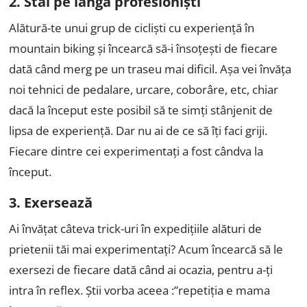
2. Stai pe lângă profesioniști
Alătură-te unui grup de cicliști cu experiență în
mountain biking și încearcă să-i însoțești de fiecare
dată când merg pe un traseu mai dificil. Așa vei învăța
noi tehnici de pedalare, urcare, coborâre, etc, chiar
dacă la început este posibil să te simți stânjenit de
lipsa de experiență. Dar nu ai de ce să îți faci griji.
Fiecare dintre cei experimentați a fost cândva la
început.
3. Exersează
Ai învățat câteva trick-uri în expedițiile alături de
prietenii tăi mai experimentați? Acum încearcă să le
exersezi de fiecare dată când ai ocazia, pentru a-ți
intra în reflex. Știi vorba aceea :”repetiția e mama