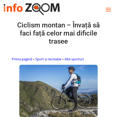
Ciclism montan – Învață să
faci față celor mai dificile
trasee
Prima pagină
»
Sport și recreație
»
Alte sporturi