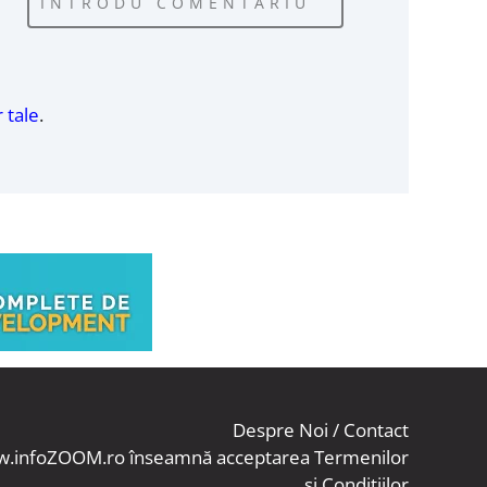
INTRODU COMENTARIU
 tale
.
Despre Noi
/
Contact
www.infoZOOM.ro înseamnă acceptarea
Termenilor
și Condițiilor