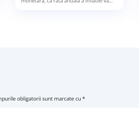
monetara, ca rata anuala a inflatiei va...
purile obligatorii sunt marcate cu
*