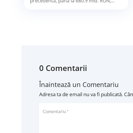
precedenta, pana la 680.9 mld. RON,...
0 Comentarii
Înaintează un Comentariu
Adresa ta de email nu va fi publicată.
Câm