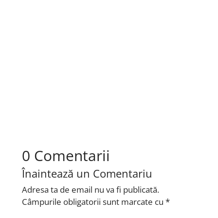
Machiajul bine realizat îți poate pune în valoare
trăsăturile, dar câteva greșeli simple pot strica
întregul rezultat...
0 Comentarii
Înaintează un Comentariu
Adresa ta de email nu va fi publicată.
Câmpurile obligatorii sunt marcate cu
*