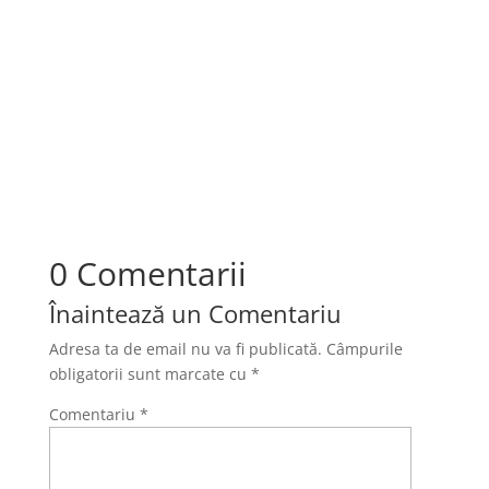
Machiajul bine realizat îți poate pune în valoare
trăsăturile, dar câteva greșeli simple pot strica
întregul rezultat...
0 Comentarii
Înaintează un Comentariu
Adresa ta de email nu va fi publicată.
Câmpurile
obligatorii sunt marcate cu
*
Comentariu
*