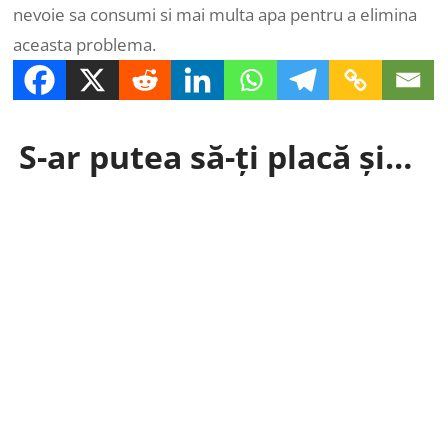
nevoie sa consumi si mai multa apa pentru a elimina
aceasta problema.
S-ar putea să-ți placă și…
Shenzhen - În perioada 8–10 mai, GEEKBAR a fost
prezent atât la ShishaMesse, în Frankfurt,
Germania, cât și la Vaper...