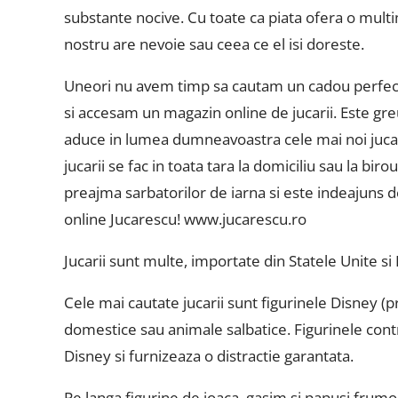
substante nocive. Cu toate ca piata ofera o multi
nostru are nevoie sau ceea ce el isi doreste.
Uneori nu avem timp sa cautam un cadou perfect p
si accesam un magazin online de jucarii. Este gre
aduce in lumea dumneavoastra cele mai noi jucarii
jucarii se fac in toata tara la domiciliu sau la bi
preajma sarbatorilor de iarna si este indeajuns d
online Jucarescu! www.jucarescu.ro
Jucarii sunt multe, importate din Statele Unite si
Cele mai cautate jucarii sunt figurinele Disney (
domestice sau animale salbatice. Figurinele cont
Disney si furnizeaza o distractie garantata.
Pe langa figurine de joaca, gasim si papusi frum