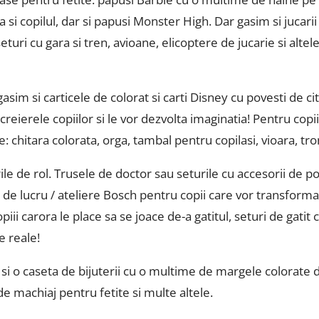
a si copilul, dar si papusi Monster High. Dar gasim si juca
seturi cu gara si tren, avioane, elicoptere de jucarie si alt
asim si carticele de colorat si carti Disney cu povesti de cit
creierele copiilor si le vor dezvolta imaginatia! Pentru copi
 chitara colorata, orga, tambal pentru copilasi, vioara, tr
le de rol. Trusele de doctor sau seturile cu accesorii de poli
e de lucru / ateliere Bosch pentru copii care vor transforma
ii carora le place sa se joace de-a gatitul, seturi de gatit c
de reale!
i o caseta de bijuterii cu o multime de margele colorate de
de machiaj pentru fetite si multe altele.