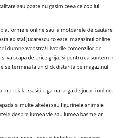
calitate sau poate nu gasim ceea ce copilul
 platformele online sau la motoarele de cautare
cesta exista! Jucarescu.ro este magazinul online
casei dumneavoastra! Livrarile comenzilor de
a si va scapa de orice grija. Si pentru ca suntem in
le se termina la un click distanta pe magazinul
a mondiala. Gasiti o gama larga de jucarii online.
apada si multe altele) sau figurinele animale
tintele despre lumea vie sau lumea basmelor
 masura lor sau papusi bebelus cu accesorii