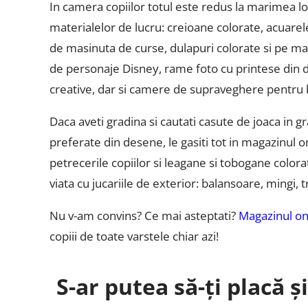
In camera copiilor totul este redus la marimea lo
materialelor de lucru: creioane colorate, acuarele
de masinuta de curse, dulapuri colorate si pe mas
de personaje Disney, rame foto cu printese din 
creative, dar si camere de supraveghere pentru 
Daca aveti gradina si cautati casute de joaca in 
preferate din desene, le gasiti tot in magazinul 
petrecerile copiilor si leagane si tobogane colora
viata cu jucariile de exterior: balansoare, mingi, 
Nu v-am convins? Ce mai asteptati?
Magazinul onl
copiii de toate varstele chiar azi!
S-ar putea să-ți placă ș