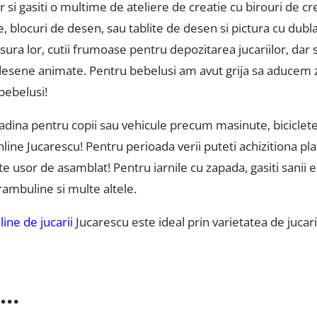
r si gasiti o multime de ateliere de creatie cu birouri de
, blocuri de desen, sau tablite de desen si pictura cu dubla
ura lor, cutii frumoase pentru depozitarea jucariilor, dar s
desene animate. Pentru bebelusi am avut grija sa aducem z
bebelusi!
gradina pentru copii sau vehicule precum masinute, biciclete
online Jucarescu! Pentru perioada verii puteti achizitiona p
te usor de asamblat! Pentru iarnile cu zapada, gasiti sanii 
trambuline si multe altele.
ine de jucarii
Jucarescu este ideal prin varietatea de jucari
i…