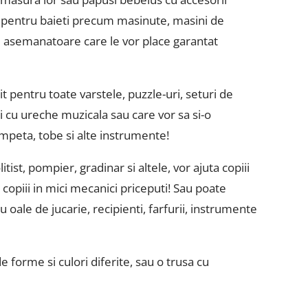
rii pentru baieti precum masinute, masini de
ele asemanatoare care le vor place garantat
it pentru toate varstele, puzzle-uri, seturi de
ii cu ureche muzicala sau care vor sa si-o
ompeta, tobe si alte instrumente!
tist, pompier, gradinar si altele, vor ajuta copiii
 copiii in mici mecanici priceputi! Sau poate
u oale de jucarie, recipienti, farfurii, instrumente
 forme si culori diferite, sau o trusa cu