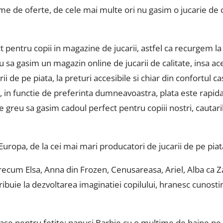
me de oferte, de cele mai multe ori nu gasim o jucarie de 
entru copii in magazine de jucarii, astfel ca recurgem la
u sa gasim un magazin online de jucarii de calitate, insa a
 de pe piata, la preturi accesibile si chiar din confortul 
rou, in functie de preferinta dumneavoastra, plata este rapid
e greu sa gasim cadoul perfect pentru copiii nostri, cautari
 Europa, de la cei mai mari producatori de jucarii de pe piat
precum Elsa, Anna din Frozen, Cenusareasa, Ariel, Alba ca Z
ribuie la dezvoltarea imaginatiei copilului, hranesc cunos
oase pentru fetite: papusi Barbie cu o multime de haine pe