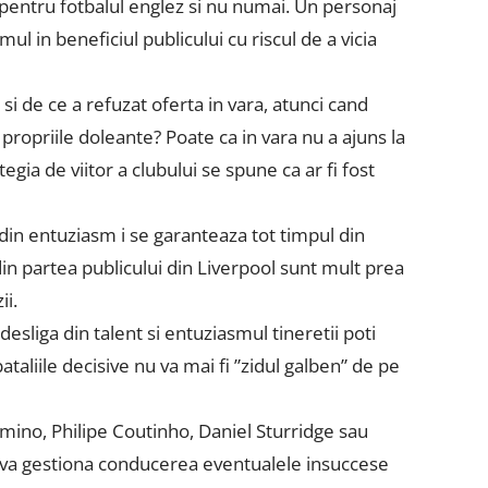
pentru fotbalul englez si nu numai. Un personaj
ul in beneficiul publicului cu riscul de a vicia
i de ce a refuzat oferta in vara, atunci cand
propriile doleante? Poate ca in vara nu a ajuns la
gia de viitor a clubului se spune ca ar fi fost
din entuziasm i se garanteaza tot timpul din
in partea publicului din Liverpool sunt mult prea
ii.
sliga din talent si entuziasmul tineretii poti
ataliile decisive nu va mai fi ”zidul galben” de pe
rmino, Philipe Coutinho, Daniel Sturridge sau
um va gestiona conducerea eventualele insuccese