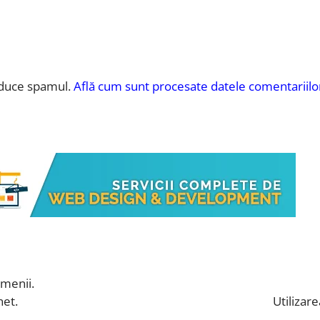
educe spamul.
Află cum sunt procesate datele comentariilor
omenii.
net.
Utilizar