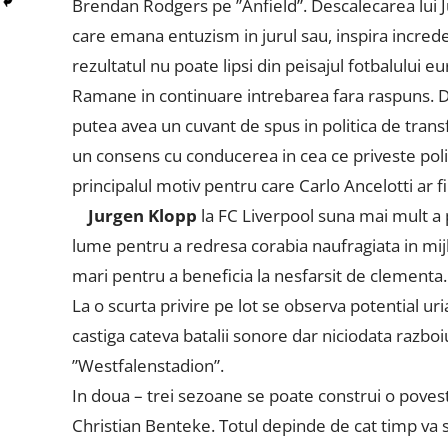
Brendan Rodgers pe ”Anfield”. Descalecarea lui 
care emana entuzism in jurul sau, inspira incredere
rezultatul nu poate lipsi din peisajul fotbalului e
Ramane in continuare intrebarea fara raspuns. De 
putea avea un cuvant de spus in politica de trans
un consens cu conducerea in cea ce priveste politi
principalul motiv pentru care Carlo Ancelotti ar f
Jurgen Klopp
la FC Liverpool suna mai mult a 
lume pentru a redresa corabia naufragiata in mij
mari pentru a beneficia la nesfarsit de clementa. Ma
La o scurta privire pe lot se observa potential u
castiga cateva batalii sonore dar niciodata razboiu
”Westfalenstadion”.
In doua – trei sezoane se poate construi o povest
Christian Benteke. Totul depinde de cat timp va s