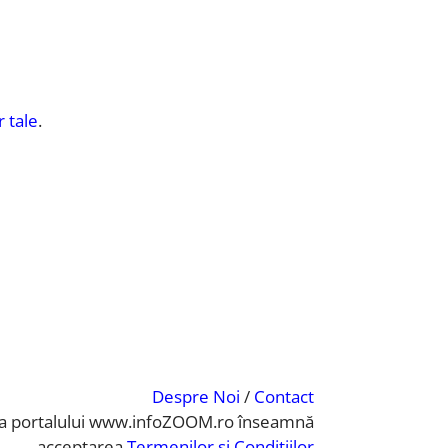
 tale
.
Despre Noi
/
Contact
ea portalului www.infoZOOM.ro înseamnă
acceptarea
Termenilor și Condițiilor