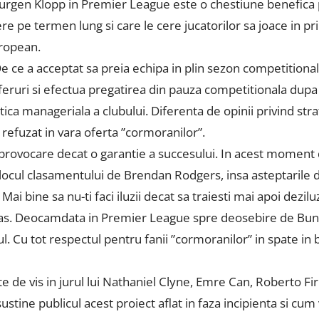
Jurgen Klopp in Premier League este o chestiune benefica 
 pe termen lung si care le cere jucatorilor sa joace in prim
uropean.
ce a acceptat sa preia echipa in plin sezon competitional s
feruri si efectua pregatirea din pauza competitionala dupa 
ca manageriala a clubului. Diferenta de opinii privind strate
i refuzat in vara oferta ”cormoranilor”.
provocare decat o garantie a succesului. In acest moment 
locul clasamentului de Brendan Rodgers, insa asteptarile d
i bine sa nu-ti faci iluzii decat sa traiesti mai apoi deziluz
rias. Deocamdata in Premier League spre deosebire de Bunde
l. Cu tot respectul pentru fanii ”cormoranilor” in spate in b
e de vis in jurul lui Nathaniel Clyne, Emre Can, Roberto Fi
ustine publicul acest proiect aflat in faza incipienta si c