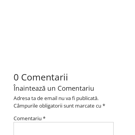
Cel mai vechi producator de ceasuri este
bineinteles un brand elvetian. Compania a fost
infiintata de catre...
0 Comentarii
Înaintează un Comentariu
Adresa ta de email nu va fi publicată.
Câmpurile obligatorii sunt marcate cu
*
Comentariu
*