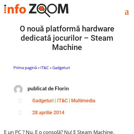
O nouă platformă hardware
dedicată jocurilor – Steam
Machine
Prima pagină
»
IT&C
»
Gadgeturi
publicat de Florin

Gadgeturi
|
IT&C
|
Multimedia

28 aprilie 2014
E un PC ? Nu. E o consolă? Nu! E Steam Machine.