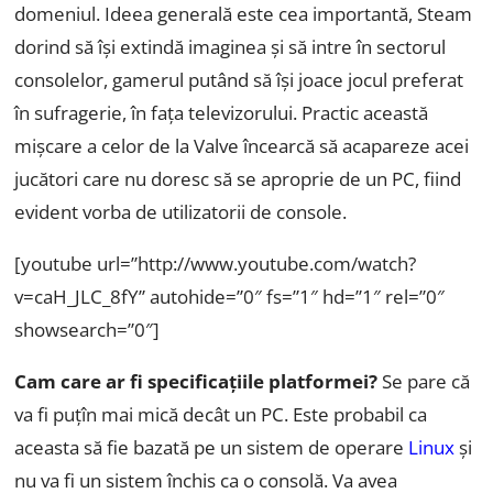
domeniul. Ideea generală este cea importantă, Steam
dorind să își extindă imaginea și să intre în sectorul
consolelor, gamerul putând să își joace jocul preferat
în sufragerie, în fața televizorului. Practic această
mișcare a celor de la Valve încearcă să acapareze acei
jucători care nu doresc să se aproprie de un PC, fiind
evident vorba de utilizatorii de console.
[youtube url=”http://www.youtube.com/watch?
v=caH_JLC_8fY” autohide=”0″ fs=”1″ hd=”1″ rel=”0″
showsearch=”0″]
Cam care ar fi specificațiile platformei?
Se pare că
va fi puțîn mai mică decât un PC. Este probabil ca
aceasta să fie bazată pe un sistem de operare
Linux
și
nu va fi un sistem închis ca o consolă. Va avea