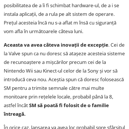
posibilitatea de a îi fi schimbat hardware-ul, de a i se
instala aplicații, de a rula pe alt sistem de operare.
Prețul acesteia încă nu s-a aflat m însă cu siguranță
vom afla în următoarele câteva luni.
Aceasta va avea câteva inovații de excepție
. Cei de
la Valve spun ca nu doresc să atașeze acesteia sisteme
de recunoaștere a mișcărilor precum cei de la
Nintendo Wii sau Kinect-ul celor de la Sony și vor să
introducă ceva nou. Aceștia spun că doresc folosească
SM pentru a trimite semnale către mai multe
monitoare prin rețelele locale, probabil până la 8,
astfel încât
SM să poată fi folosit de o familie
întreagă.
În orice caz, lansarea va avea loc probabil spre sfârșitul