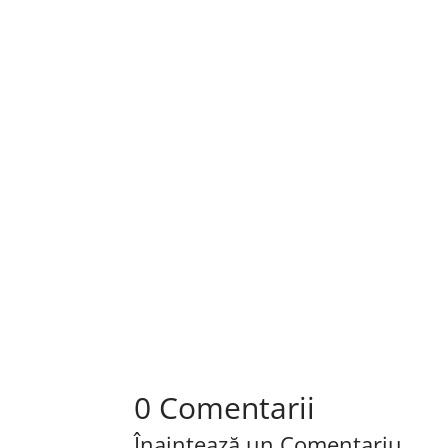
Mănușile de box reprezintă o componentă esenț
O masa de biliard poate aduce un plus de distrac
0 Comentarii
Înaintează un Comentariu