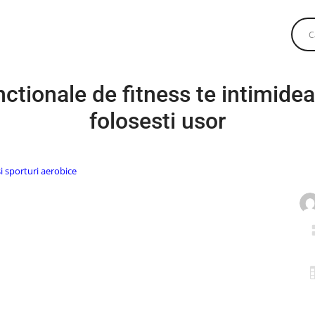
ctionale de fitness te intimide
folosesti usor
și sporturi aerobice