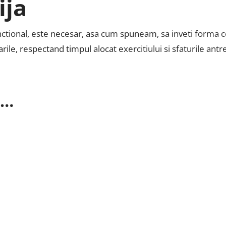
ija
nctional, este necesar, asa cum spuneam, sa inveti forma core
rile, respectand timpul alocat exercitiului si sfaturile antr
i…
ne vine în minte este forța, disciplina și, desigur, mănușile.