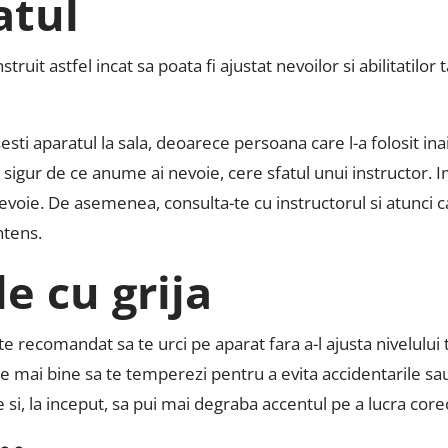
atul
it astfel incat sa poata fi ajustat nevoilor si abilitatilor ta
sti aparatul la sala, deoarece persoana care l-a folosit inai
 sigur de ce anume ai nevoie, cere sfatul unui instructor. I
evoie. De asemenea, consulta-te cu instructorul si atunci ca
ntens.
le cu grija
 recomandat sa te urci pe aparat fara a-l ajusta nivelului ta
te mai bine sa te temperezi pentru a evita accidentarile sau 
 si, la inceput, sa pui mai degraba accentul pe a lucra corec