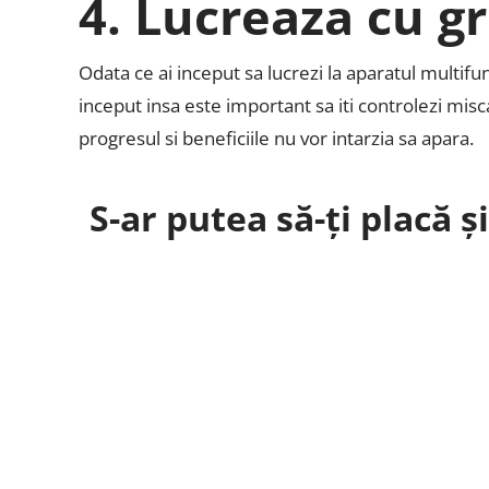
4. Lucreaza cu gr
Odata ce ai inceput sa lucrezi la aparatul multifu
inceput insa este important sa iti controlezi misca
progresul si beneficiile nu vor intarzia sa apara.
S-ar putea să-ți placă ș
Atunci când ne gândim la box, primul lucru care 