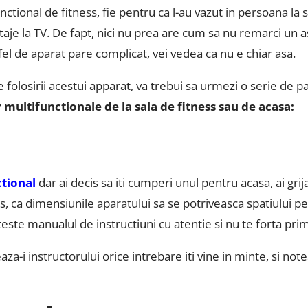
tional de fitness, fie pentru ca l-au vazut in persoana la sa
rtaje la TV. De fapt, nici nu prea are cum sa nu remarci un as
fel de aparat pare complicat, vei vedea ca nu e chiar asa.
 folosirii acestui apparat, va trebui sa urmezi o serie de pa
multifunctionale de la sala de fitness sau de acasa:
tional
dar ai decis sa iti cumperi unul pentru acasa, ai grija
s, ca dimensiunile aparatului sa se potriveasca spatiului pe
iteste manualul de instructiuni cu atentie si nu te forta pri
za-i instructorului orice intrebare iti vine in minte, si note