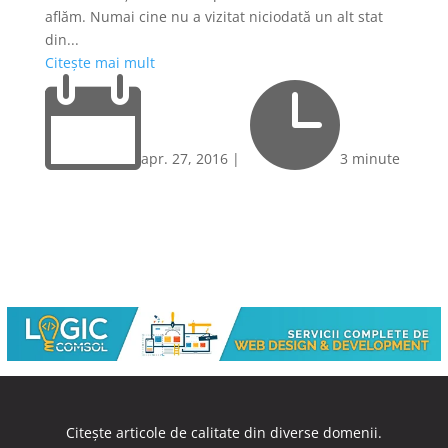
aflăm. Numai cine nu a vizitat niciodată un alt stat
din...
Citește mai mult


apr. 27, 2016
|
3 minute
Citește articole de calitate din diverse domenii.