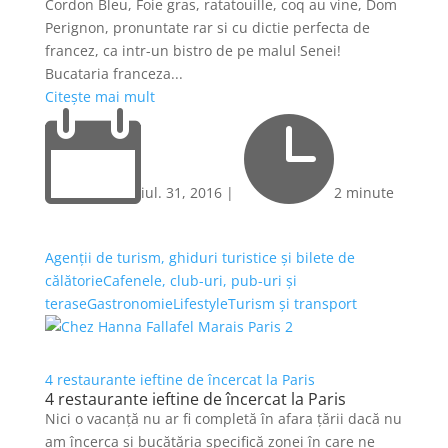
Cordon Bleu, Foie gras, ratatouille, coq au vine, Dom
Perignon, pronuntate rar si cu dictie perfecta de
francez, ca intr-un bistro de pe malul Senei!
Bucataria franceza...
Citește mai mult


iul. 31, 2016
|
2 minute
Agenții de turism, ghiduri turistice și bilete de
călătorie
Cafenele, club-uri, pub-uri și
terase
Gastronomie
Lifestyle
Turism și transport
4 restaurante ieftine de încercat la Paris
4 restaurante ieftine de încercat la Paris
Nici o vacanță nu ar fi completă în afara țării dacă nu
am încerca și bucătăria specifică zonei în care ne