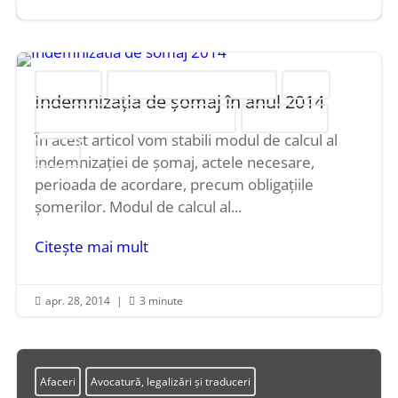
apr. 28, 2014
|
3 minute


Alte servicii
Avocatură, legalizări și traduceri
Diverse
Indemnizația de șomaj în anul 2014
Politică, administrație, locuri de muncă
Resurse umane
În acest articol vom stabili modul de calcul al
Servicii
indemnizației de șomaj, actele necesare,
perioada de acordare, precum obligațiile
șomerilor. Modul de calcul al...
Citește mai mult
apr. 28, 2014
|
3 minute


Afaceri
Avocatură, legalizări și traduceri