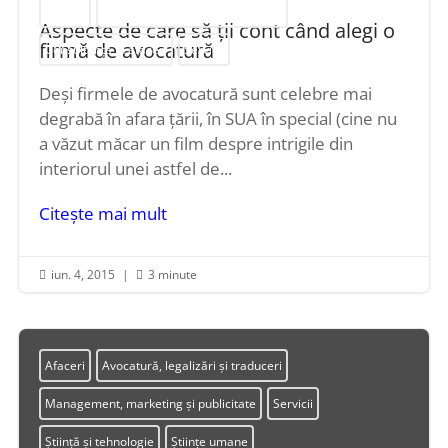
Afaceri
Avocatură, legalizări și traduceri
Aspecte de care să ţii cont când alegi o
firmă de avocatură
Consultanță în afaceri
Servicii
Deși firmele de avocatură sunt celebre mai
degrabă în afara țării, în SUA în special (cine nu
a văzut măcar un film despre intrigile din
interiorul unei astfel de...
Citește mai mult
iun. 4, 2015
|
3 minute


Afaceri
Avocatură, legalizări și traduceri
Management, marketing și publicitate
Servicii
Știință și tehnologie
Științe umane