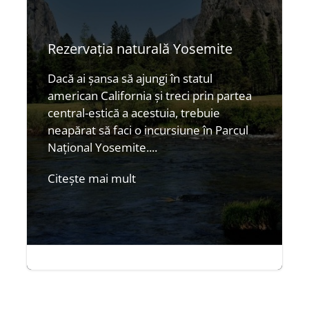
Rezervația naturală Yosemite
Dacă ai șansa să ajungi în statul
american California și treci prin partea
central-estică a acestuia, trebuie
neapărat să faci o incursiune în Parcul
Național Yosemite....
Citește mai mult
iul. 2, 2014
|
4 minute

