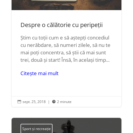
Despre o călătorie cu peripeții
Știm cu toții cum e să aștepți concediul
cu nerăbdare, să numeri zilele, să nu te
mai poți concentra, să știi că mai sunt
trei, două și start! Însă, în același timp...
Citește mai mult
sept. 25, 2018
|
2 minute


Sport și recreație