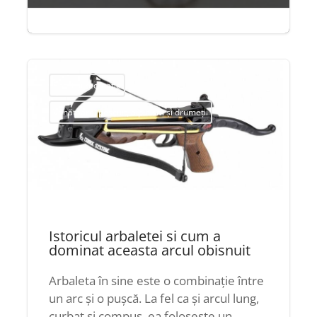
ian. 26, 2015
|
3 minute


Sport și recreație
Vânătoare, pescuit, alpinism și drumeții
Istoricul arbaletei si cum a
dominat aceasta arcul obisnuit
Arbaleta în sine este o combinație între
un arc și o pușcă. La fel ca și arcul lung,
curbat și compus, ea folosește un