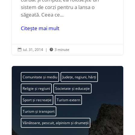
sistem de corzi pentru a lansa o
săgeată. Ceea ce...
Citește mai mult
iul. 31, 2014
|
3 minute


Comunitate și mediu
Județe, regiuni, hărți
Religie și regiuni
Societate și educație
Sport și recreație
Turism extern
Turism și transport
Vânătoare, pescuit, alpinism și drumeții