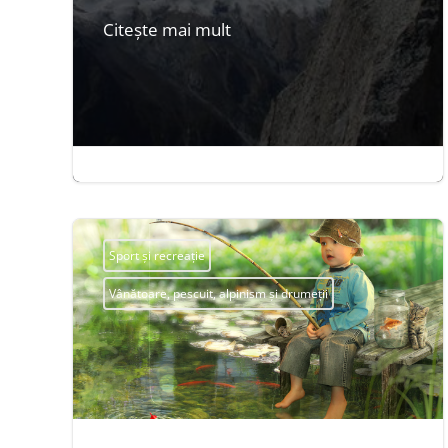
Citește mai mult
sept. 21, 2014
|
3 minute


Sport și recreație
Vânătoare, pescuit, alpinism și drumeții