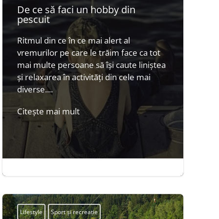
De ce să faci un hobby din
pescuit
Ritmul din ce în ce mai alert al
vremurilor pe care le trăim face ca tot
mai multe persoane să își caute liniștea
și relaxarea în activități din cele mai
diverse....
Citește mai mult
feb. 18, 2016
|
4 minute


Lifestyle
Sport și recreație