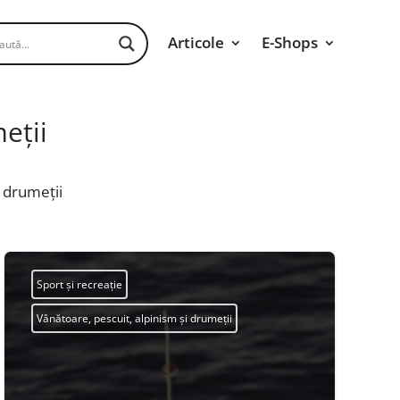
Articole
E-Shops
eții
i drumeții
Sport și recreație
Vânătoare, pescuit, alpinism și drumeții