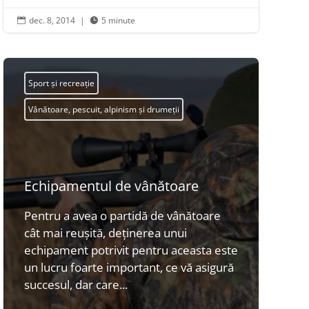
dec. 8, 2014
|
5 minute


Sport și recreație
Vânătoare, pescuit, alpinism și drumeții
Echipamentul de vânătoare
Pentru a avea o partidă de vânătoare
cât mai reușită, deținerea unui
echipament potrivit pentru aceasta este
un lucru foarte important, ce vă asigură
succesul, dar care...