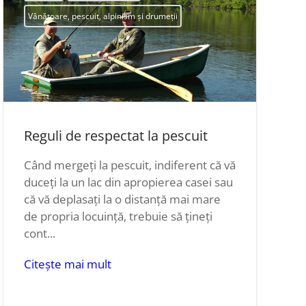
Vânătoare, pescuit, alpinism și drumeții
Reguli de respectat la pescuit
Când mergeți la pescuit, indiferent că vă
duceți la un lac din apropierea casei sau
că vă deplasați la o distanță mai mare
de propria locuință, trebuie să țineți
cont...
Citește mai mult