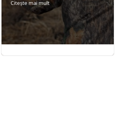
Citește mai mult
iul. 15, 2014
|
3 minute

