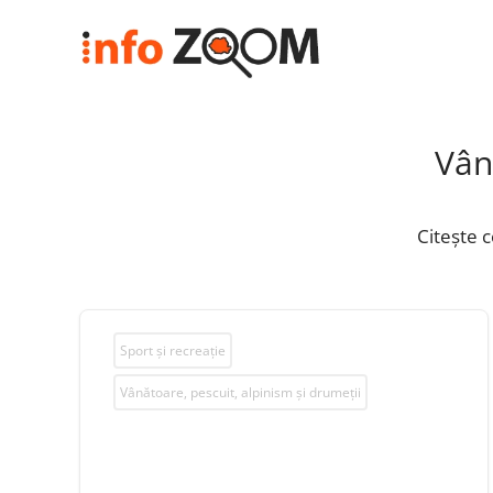
Vân
Citește c
Sport și recreație
Vânătoare, pescuit, alpinism și drumeții