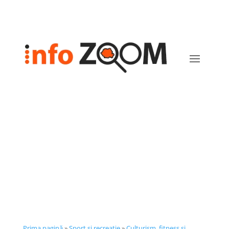
3 greseli frecvente pe
aparatul de vaslit si cum
sa le eviti
Prima pagină
»
Sport și recreație
»
Culturism, fitness și