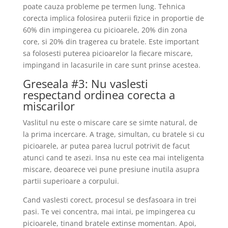
poate cauza probleme pe termen lung. Tehnica
corecta implica folosirea puterii fizice in proportie de
60% din impingerea cu picioarele, 20% din zona
core, si 20% din tragerea cu bratele. Este important
sa folosesti puterea picioarelor la fiecare miscare,
impingand in lacasurile in care sunt prinse acestea.
Greseala #3: Nu vaslesti
respectand ordinea corecta a
miscarilor
Vaslitul nu este o miscare care se simte natural, de
la prima incercare. A trage, simultan, cu bratele si cu
picioarele, ar putea parea lucrul potrivit de facut
atunci cand te asezi. Insa nu este cea mai inteligenta
miscare, deoarece vei pune presiune inutila asupra
partii superioare a corpului.
Cand vaslesti corect, procesul se desfasoara in trei
pasi. Te vei concentra, mai intai, pe impingerea cu
picioarele, tinand bratele extinse momentan. Apoi,