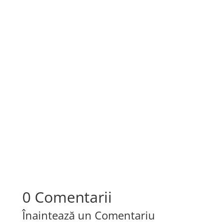
O masa de biliard poate aduce un plus de
distractie si bucurie in viata ta, oferind
oportunitatea de a te juca si...
0 Comentarii
Înaintează un Comentariu