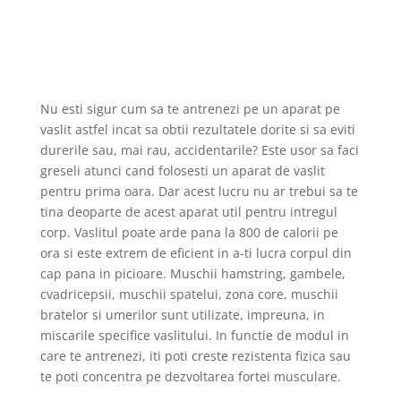
Nu esti sigur cum sa te antrenezi pe un aparat pe
vaslit astfel incat sa obtii rezultatele dorite si sa eviti
durerile sau, mai rau, accidentarile? Este usor sa faci
greseli atunci cand folosesti un aparat de vaslit
pentru prima oara. Dar acest lucru nu ar trebui sa te
tina deoparte de acest aparat util pentru intregul
corp. Vaslitul poate arde pana la 800 de calorii pe
ora si este extrem de eficient in a-ti lucra corpul din
cap pana in picioare. Muschii hamstring, gambele,
cvadricepsii, muschii spatelui, zona core, muschii
bratelor si umerilor sunt utilizate, impreuna, in
miscarile specifice vaslitului. In functie de modul in
care te antrenezi, iti poti creste rezistenta fizica sau
te poti concentra pe dezvoltarea fortei musculare.