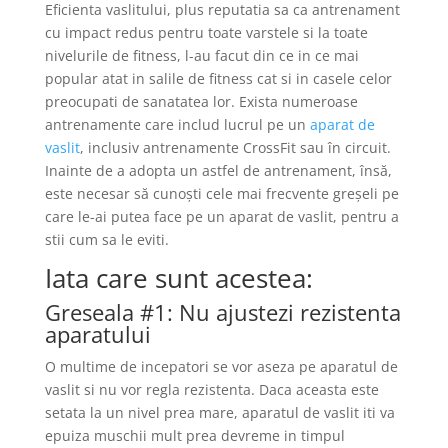
Eficienta vaslitului, plus reputatia sa ca antrenament
cu impact redus pentru toate varstele si la toate
nivelurile de fitness, l-au facut din ce in ce mai
popular atat in salile de fitness cat si in casele celor
preocupati de sanatatea lor. Exista numeroase
antrenamente care includ lucrul pe un
aparat de
vaslit
, inclusiv antrenamente CrossFit sau în circuit.
Inainte de a adopta un astfel de antrenament, însă,
este necesar să cunoști cele mai frecvente greșeli pe
care le-ai putea face pe un aparat de vaslit, pentru a
stii cum sa le eviti.
Iata care sunt acestea:
Greseala #1: Nu ajustezi rezistenta
aparatului
O multime de incepatori se vor aseza pe aparatul de
vaslit si nu vor regla rezistenta. Daca aceasta este
setata la un nivel prea mare, aparatul de vaslit iti va
epuiza muschii mult prea devreme in timpul